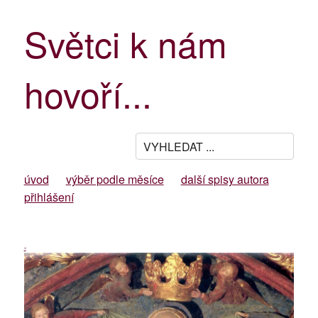
Světci k nám
hovoří...
úvod
výběr podle měsíce
další spisy autora
přihlášení
-