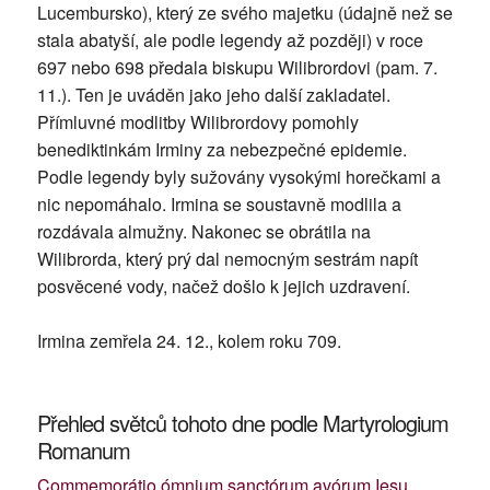
Lucembursko), který ze svého majetku (údajně než se
stala abatyší, ale podle legendy až později) v roce
697 nebo 698 předala biskupu Wilibrordovi (pam. 7.
11.). Ten je uváděn jako jeho další zakladatel.
Přímluvné modlitby Wilibrordovy pomohly
benediktinkám Irminy za nebezpečné epidemie.
Podle legendy byly sužovány vysokými horečkami a
nic nepomáhalo. Irmina se soustavně modlila a
rozdávala almužny. Nakonec se obrátila na
Wilibrorda, který prý dal nemocným sestrám napít
posvěcené vody, načež došlo k jejich uzdravení.
Irmina zemřela 24. 12., kolem roku 709.
Přehled světců tohoto dne podle Martyrologium
Romanum
Commemorátio ómnium sanctórum avórum Iesu