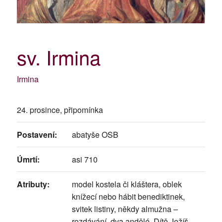
sv. Irmina
Irmina
24. prosince, připomínka
Postavení:
abatyše OSB
Úmrtí:
asi 710
Atributy:
model kostela či kláštera, oblek
knížecí nebo hábit benediktinek,
svitek listiny, někdy almužna –
rozdávání, dva andělé, Dítě Ježíš