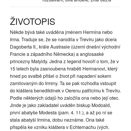
ŽIVOTOPIS
Někde bývá také uváděna jménem Hermína nebo
Irma. Traduje se, že se narodila v Trevíru jako dcera
Dagoberta II., krále Austrasie (území dnešní východní
Francie a západního Německa) a anglosaské
princezny Matyldy. Jedna z legend hovoří o tom, že v
15 letech byla zasnoubena hraběti Hermanovi, který
hned po svatbě přišel o život při napadení sokem
zamilovaným do Irminy. Ta se pak rozhodla vstoupit
do kláštera benediktinek v Oerenu patřícímu k Trevíru.
Podle některých údajů ho založila ona nebo její otec.
Jinde je jako zakladatel uváděn biskup Modoald,
první abatyše Modesta (pam. 4. 11.), a až po ní se
stala abatyší Irmina, dobu neznáme. Ona také
přispěla ke vzniku kláštera v Echternachu (vých.