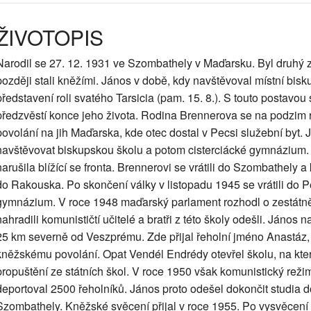
ŽIVOTOPIS
Narodil se 27. 12. 1931 ve Szombathely v Maďarsku. Byl druhý ze t
později stali kněžími. János v době, kdy navštěvoval místní bisk
představení roli svatého Tarsicia (pam. 15. 8.). S touto postavou 
předzvěstí konce jeho života. Rodina Brennerova se na podzim 
povolání na jih Maďarska, kde otec dostal v Pecsi služební byt. 
navštěvovat biskupskou školu a potom cisterciácké gymnázium. 
narušila blížící se fronta. Brennerovi se vrátili do Szombathely 
do Rakouska. Po skončení války v listopadu 1945 se vrátili do Pe
gymnázium. V roce 1948 maďarský parlament rozhodl o zestátně
nahradili komunističtí učitelé a bratři z této školy odešli. János n
25 km severně od Veszprému. Zde přijal řeholní jméno Anastáz, z
kněžskému povolání. Opat Vendél Endrédy otevřel školu, na kter
propuštění ze státních škol. V roce 1950 však komunistický režim 
deportoval 2500 řeholníků. János proto odešel dokončit studia 
Szombathely. Kněžské svěcení přijal v roce 1955. Po vysvěcení 