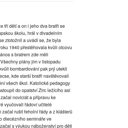
ří dětí a on i jeho dva bratři se
upskou školu, hrál v divadelním
se ztotožnil a uvádí se, že byla
roku 1940 přestěhovala kvůli otcovu
János s bratrem zde měli
Všechny plány jim v listopadu
a kvůli bombardování pak prý utekli
cse, kde starší bratři navštěvovali
ní všech škol. Katolické pedagogy
astoupil do opatství Zirc ležícího asi
ačal noviciát a přípravu ke
é vyučovali řádoví učitelé
začal rušit řeholní řády a z klášterů
do diecézního semináře ve
začal s výukou náboženství pro děti