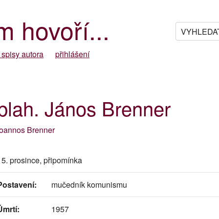
m hovoří...
 spisy autora
přihlášení
blah. János Brenner
Ioannos Brenner
15. prosince, připomínka
Postavení:
mučedník komunismu
Úmrtí:
1957