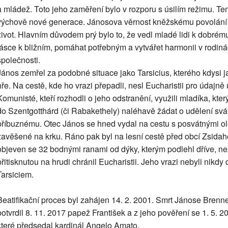
a mládež. Toto jeho zaměření bylo v rozporu s úsilím režimu. Ten
výchově nové generace. Jánosova věrnost kněžskému povolání h
život. Hlavním důvodem prý bylo to, že vedl mladé lidi k dobrému
lásce k bližním, pomáhat potřebným a vytvářet harmonii v rodinác
společnosti.
János zemřel za podobné situace jako Tarsicius, kterého kdysi j
hře. Na cestě, kde ho vrazi přepadli, nesl Eucharistii pro údajně 
Komunisté, kteří rozhodli o jeho odstranění, využili mladíka, který
do Szentgotthárd (či Rabakethely) naléhavě žádat o udělení svá
příbuznému. Otec János se hned vydal na cestu s posvátnými ole
zavěšené na krku. Ráno pak byl na lesní cestě před obcí Zsidah
objeven se 32 bodnými ranami od dýky, kterým podlehl dříve, než
přitisknutou na hrudi chránil Eucharistii. Jeho vrazi nebyli ni
Tarsiciem.
Beatifikační proces byl zahájen 14. 2. 2001. Smrt Jánose Brennera
potvrdil 8. 11. 2017 papež František a z jeho pověření se 1. 5. 2
které předsedal kardinál Angelo Amato.