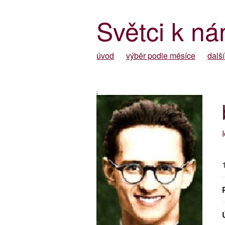
Světci k ná
úvod
výběr podle měsíce
další
-