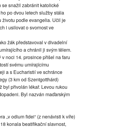
 se snažil zabránit katolické
o po dvou letech služby stála
 životu podle evangelia. Učil je
h i usilovat o svornost ve
ako žák představoval v divadelní
umírajícího a chránil ji svým tělem.
 v noci 14. prosince přišel na faru
tostí svému umírajícímu
ji a s Eucharistií ve schránce
egy (3 km od Szentgotthárd)
 byl přivolán lékař. Levou rukou
kdy dopadeni. Byl nazván maďarským
 „v odium fidei“ (z nenávisti k víře)
018 konala beatifikační slavnost,