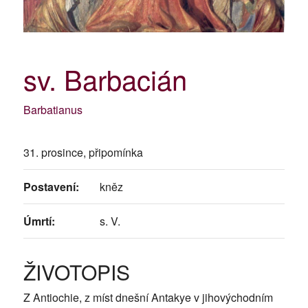
sv. Barbacián
Barbatianus
31. prosince, připomínka
Postavení:
kněz
Úmrtí:
s. V.
ŽIVOTOPIS
Z Antiochie, z míst dnešní Antakye v jihovýchodním