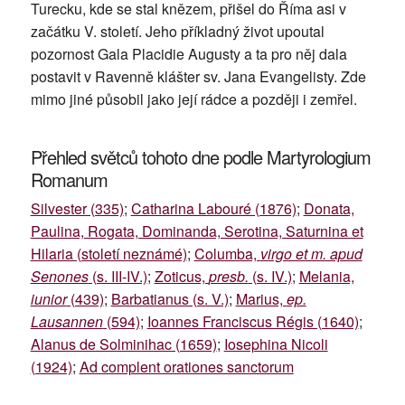
Turecku, kde se stal knězem, přišel do Říma asi v
začátku V. století. Jeho příkladný život upoutal
pozornost Gala Placidie Augusty a ta pro něj dala
postavit v Ravenně klášter sv. Jana Evangelisty. Zde
mimo jiné působil jako její rádce a později i zemřel.
Přehled světců tohoto dne podle Martyrologium
Romanum
Silvester (335)
;
Catharina Labouré (1876)
;
Donata,
Paulina, Rogata, Dominanda, Serotina, Saturnina et
Hilaria (století neznámé)
;
Columba,
virgo et m. apud
Senones
(s. III-IV.)
;
Zoticus,
presb.
(s. IV.)
;
Melania,
iunior
(439)
;
Barbatianus (s. V.)
;
Marius,
ep.
Lausannen
(594)
;
Ioannes Franciscus Régis (1640)
;
Alanus de Solminihac (1659)
;
Iosephina Nicoli
(1924)
;
Ad complent orationes sanctorum