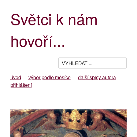
Světci k nám
hovoří...
úvod
výběr podle měsíce
další spisy autora
přihlášení
-