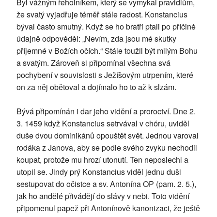
Byl vážným řeholníkem, který se vymykal pravidlům,
že svatý vyjadřuje téměř stále radost. Konstancius
býval často smutný. Když se ho bratři ptali po příčině
údajně odpověděl: „Nevím, zda jsou mé skutky
příjemné v Božích očích.“ Stále toužil být milým Bohu
a svatým. Zároveň si připomínal všechna svá
pochybení v souvislosti s Ježíšovým utrpením, které
on za něj obětoval a dojímalo ho to až k slzám.
Bývá připomínán i dar jeho vidění a proroctví. Dne 2.
3. 1459 když Konstancius setrvával v chóru, uviděl
duše dvou dominikánů opouštět svět. Jednou varoval
rodáka z Janova, aby se podle svého zvyku nechodil
koupat, protože mu hrozí utonutí. Ten neposlechl a
utopil se. Jindy prý Konstancius viděl jednu duši
sestupovat do očistce a sv. Antonína OP (pam. 2. 5.),
jak ho andělé přivádějí do slávy v nebi. Toto vidění
připomenul papež při Antonínově kanonizaci, že ještě