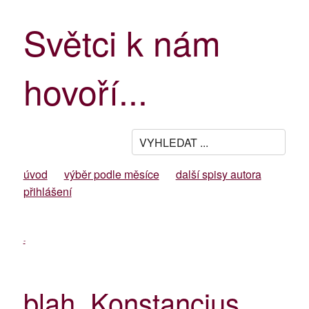
Světci k nám
hovoří...
úvod
výběr podle měsíce
další spisy autora
přihlášení
-
blah. Konstancius