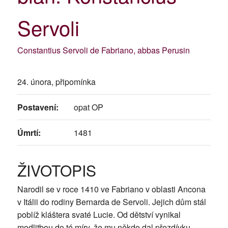
Servoli
Constantius Servoli de Fabriano, abbas Perusin
24. února, připomínka
Postavení:
opat OP
Úmrtí:
1481
ŽIVOTOPIS
Narodil se v roce 1410 ve Fabriano v oblasti Ancona
v Itálii do rodiny Bernarda de Servoli. Jejich dům stál
poblíž kláštera svaté Lucie. Od dětství vynikal
modlitbou do té míry, že mu někdo dal přezdívku