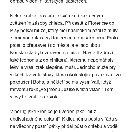
obřadů v dominikánských klášterech.
Několikrát se postaral o své okolí zázračným
zvětšením zásoby chleba. Při cestě z Florencie do
Pisy potkal muže, který měl následkem pádu z muly
zlomenou ruku a vykloubenou nohu v kotníku. Proto
prosil o přepravení do města, ale modlitbou
Konstancia byl uzdraven na místě. Navrátil zdraví
také jednomu z dominikánů, kterému nepomáhaly
léky, a vrátil zrak slepému muži. Jednoho muže prý
vzkřísil k životu slovy, která okolostojící považovali za
pokoušení Boha, a někteří se mu vysmívali, když
mrtvému řekl: „Ve jménu Ježíše Krista vstaň!“ Těmi
slovy ho vrátil do života.
V perugijské kronice je uveden jako „muž
obdivuhodného pokání“. K dlouhému půstu v řádu si
na všechny postní pátky přidal půst o chlebu a vodě.