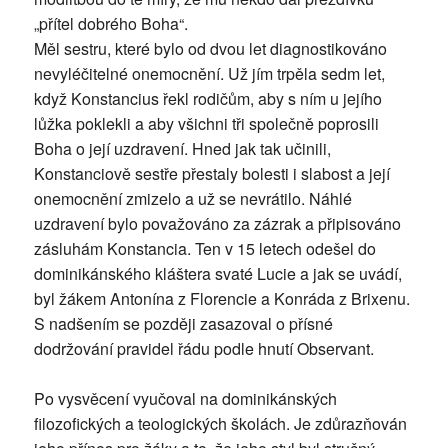
„přítel dobrého Boha“.
Měl sestru, které bylo od dvou let diagnostikováno
nevyléčitelné onemocnění. Už jím trpěla sedm let,
když Konstancius řekl rodičům, aby s ním u jejího
lůžka poklekli a aby všichni tři společně poprosili
Boha o její uzdravení. Hned jak tak učinili,
Konstanciově sestře přestaly bolesti i slabost a její
onemocnění zmizelo a už se nevrátilo. Náhlé
uzdravení bylo považováno za zázrak a připisováno
zásluhám Konstancia. Ten v 15 letech odešel do
dominikánského kláštera svaté Lucie a jak se uvádí,
byl žákem Antonína z Florencie a Konráda z Brixenu.
S nadšením se později zasazoval o přísné
dodržování pravidel řádu podle hnutí Observant.
Po vysvěcení vyučoval na dominikánských
filozofických a teologických školách. Je zdůrazňován