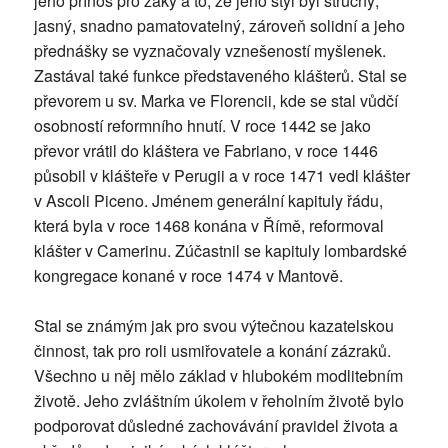
jeho přínos pro žáky a to, že jeho styl byl stručný,
jasný, snadno pamatovatelný, zároveň solidní a jeho
přednášky se vyznačovaly vznešeností myšlenek.
Zastával také funkce představeného klášterů. Stal se
převorem u sv. Marka ve Florencii, kde se stal vůdčí
osobností reformního hnutí. V roce 1442 se jako
převor vrátil do kláštera ve Fabriano, v roce 1446
působil v klášteře v Perugii a v roce 1471 vedl klášter
v Ascoli Piceno. Jménem generální kapituly řádu,
která byla v roce 1468 konána v Římě, reformoval
klášter v Camerinu. Zúčastnil se kapituly lombardské
kongregace konané v roce 1474 v Mantově.
Stal se známým jak pro svou výtečnou kazatelskou
činnost, tak pro roli usmiřovatele a konání zázraků.
Všechno u něj mělo základ v hlubokém modlitebním
životě. Jeho zvláštním úkolem v řeholním životě bylo
podporovat důsledné zachovávání pravidel života a