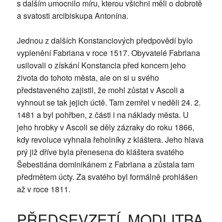
s dalším umocnilo míru, kterou všichni měli o dobrotě
a svatosti arcibiskupa Antonína.
Jednou z dalších Konstanciových předpovědí bylo
vyplenění Fabriana v roce 1517. Obyvatelé Fabriana
usilovali o získání Konstancia před koncem jeho
života do tohoto města, ale on si u svého
představeného zajistil, že mohl zůstat v Ascoli a
vyhnout se tak jejich úctě. Tam zemřel v neděli 24. 2.
1481 a byl pohřben, z části i na náklady města. U
jeho hrobky v Ascoli se děly zázraky do roku 1866,
kdy revoluce vyhnala řeholníky z kláštera. Jeho hlava
prý již dříve byla přenesena do kláštera svatého
Šebestiána dominikánem z Fabriana a zůstala tam
předmětem úcty. Za svatého byl formálně prohlášen
až v roce 1811.
PŘEDSEVZETÍ, MODLITBA