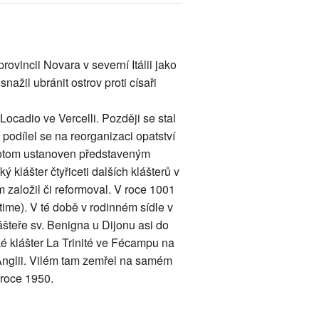
ovincii Novara v severní Itálii jako
ažil ubránit ostrov proti císaři
ocadio ve Vercelli. Později se stal
 podílel se na reorganizaci opatství
potom ustanoven představeným
ý klášter čtyřiceti dalších klášterů v
m založil či reformoval. V roce 1001
ime). V té době v rodinném sídle v
lášteře sv. Benigna u Dijonu asi do
ké klášter La Trinité ve Fécampu na
Anglii. Vilém tam zemřel na samém
 roce 1950.