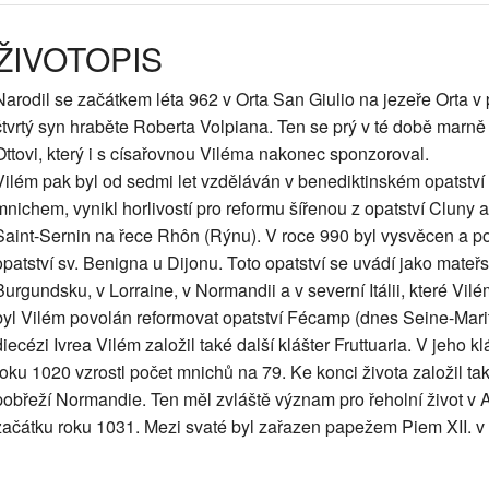
ŽIVOTOPIS
Narodil se začátkem léta 962 v Orta San Giulio na jezeře Orta v pr
čtvrtý syn hraběte Roberta Volpiana. Ten se prý v té době marně sn
Ottovi, který i s císařovnou Viléma nakonec sponzoroval.
Vilém pak byl od sedmi let vzděláván v benediktinském opatství L
mnichem, vynikl horlivostí pro reformu šířenou z opatství Cluny a
Saint-Sernin na řece Rhôn (Rýnu). V roce 990 byl vysvěcen a 
opatství sv. Benigna u Dijonu. Toto opatství se uvádí jako mateřsk
Burgundsku, v Lorraine, v Normandii a v severní Itálii, které Vilé
byl Vilém povolán reformovat opatství Fécamp (dnes Seine-Marit
diecézi Ivrea Vilém založil také další klášter Fruttuaria. V jeho k
roku 1020 vzrostl počet mnichů na 79. Ke konci života založil ta
pobřeží Normandie. Ten měl zvláště význam pro řeholní život v 
začátku roku 1031. Mezi svaté byl zařazen papežem Piem XII. v