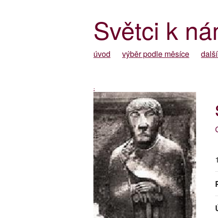
Světci k ná
úvod
výběr podle měsíce
další
-