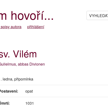
m hovoří...
 spisy autora
přihlášení
sv. Vilém
Gulielmus, abbas Divionen
1. ledna, připomínka
Postavení:
opat
Úmrtí:
1031