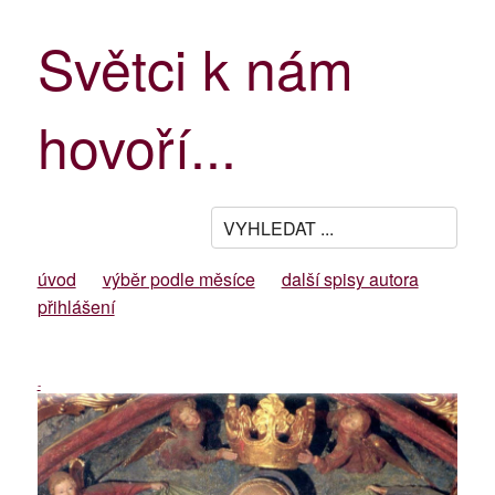
Světci k nám
hovoří...
úvod
výběr podle měsíce
další spisy autora
přihlášení
-