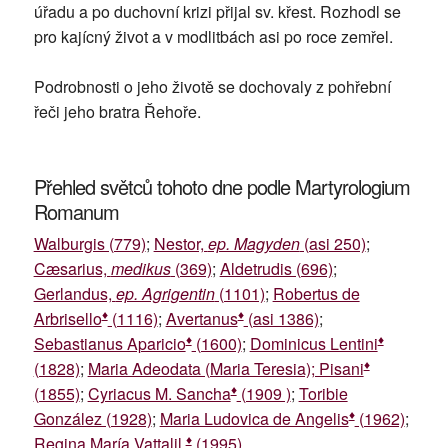
úřadu a po duchovní krizi přijal sv. křest. Rozhodl se
pro kajícný život a v modlitbách asi po roce zemřel.
Podrobnosti o jeho životě se dochovaly z pohřební
řeči jeho bratra Řehoře.
Přehled světců tohoto dne podle Martyrologium
Romanum
Walburgis (779)
;
Nestor,
ep. Magyden
(asi 250)
;
Cæsarius,
medikus
(369)
;
Aldetrudis (696)
;
Gerlandus,
ep. Agrigentin
(1101)
;
Robertus de
♦
♦
Arbrisello
(1116)
;
Avertanus
(asi 1386)
;
♦
♦
Sebastianus Aparicio
(1600)
;
Dominicus Lentini
♦
(1828)
;
Maria Adeodata (Maria Teresia); Pisani
♦
(1855)
;
Cyriacus M. Sancha
(1909 )
;
Toribie
♦
González (1928)
;
Maria Ludovica de Angelis
(1962)
;
♦
Regina María Vattalil
(1995)