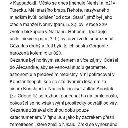
v Kappadokii. Město se dnes jmenuje Nenisi a leží v
Turecku. Měl staršího bratra Řehoře, nazývaného
mladším kvůli odlišení od otce. Starší, jímž byl jeho
otec a manžel Nonny (pam. 5. 8.), byl v roce 329
zvolen biskupem v Naziánu. Řehoř ml. (pozdější
učitel církve s pam. 2. 1.) byl první ze tří sourozenců,
Cézarius druhý a třetí byla jejich sestra Gorgonie
narozená kolem roku 320.
Cézarius byl horlivým studentem s více zájmy. Odešel
do Alexandrie, aby se věnoval studiu geometrie,
astronomie a především medicíny. V ní pokračoval v
Konstantinopoli, kde se stal dvorním lékařem za
císaře Konstancia. Následující císař Julián Apostata
(zv. Odpadlík) se rozhodl ponechat ho na tomto postu,
pokoušel se ho však svými prostředky odvrátit od víry.
Cézarius zůstával dlouhou dobu pouze
katechumenem. V říjnu 368 jako by zázrakem přežil
zemětřesení, které zničilo Nikaiu. Zřekl se výnosného