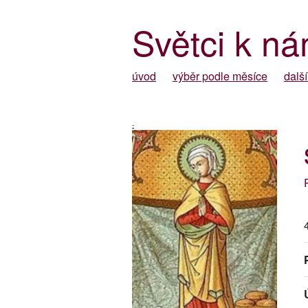
Světci k ná
úvod
výběr podle měsíce
další
-