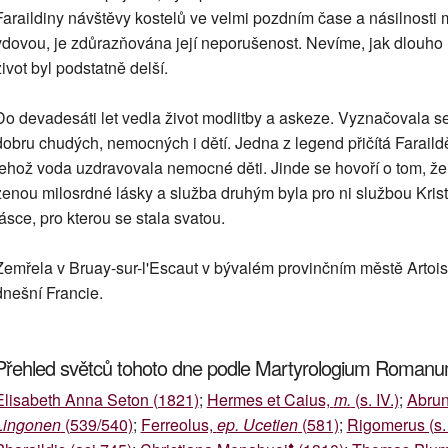
Faraildiny návštěvy kostelů ve velmi pozdním čase a násilnosti
vdovou, je zdůrazňována její neporušenost. Nevíme, jak dlouho m
život byl podstatně delší.
Do devadesáti let vedla život modlitby a askeze. Vyznačovala s
dobru chudých, nemocných i dětí. Jedna z legend přičítá Farail
jehož voda uzdravovala nemocné děti. Jinde se hovoří o tom, že 
ženou milosrdné lásky a služba druhým byla pro ni službou Kristu.
lásce, pro kterou se stala svatou.
Zemřela v Bruay-sur-l'Escaut v bývalém provinčním městě Artois 
dnešní Francie.
Přehled světců tohoto dne podle Martyrologium Roman
Elisabeth Anna Seton (1821)
;
Hermes et Caius,
m.
(s. IV.)
;
Abrun
Lingonen
(539/540)
;
Ferreolus,
ep. Ucetien
(581)
;
Rigomerus (s. 
♦