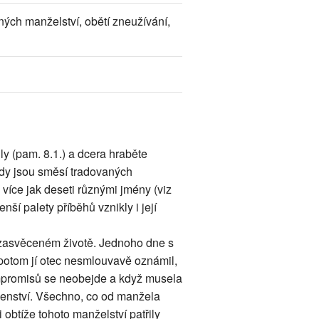
žných manželství, obětí zneužívání,
ly (pam. 8.1.) a dcera hraběte
ldy jsou směsí tradovaných
více jak deseti různými jmény (viz
enší palety příběhů vznikly i její
o zasvěceném životě. Jednoho dne s
potom jí otec nesmlouvavě oznámil,
ompromisů se neobejde a když musela
nenství. Všechno, co od manžela
obtíže tohoto manželství patřily