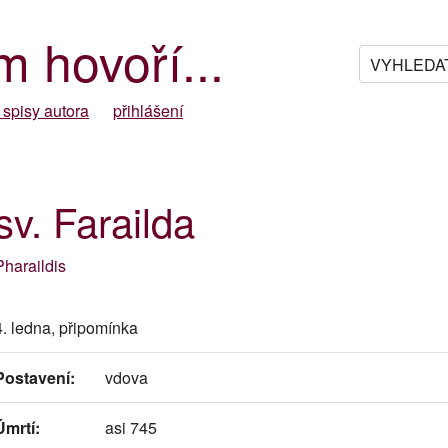
m hovoří...
 spisy autora
přihlášení
sv. Farailda
Pharaildis
4. ledna, připomínka
Postavení:
vdova
Úmrtí:
asi 745