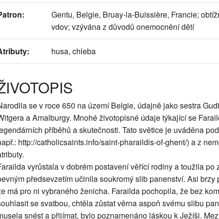
Patron:
Gentu, Belgie, Bruay-la-Buissière, Francie; obtí
vdov; vzývána z důvodů onemocnění dětí
Atributy:
husa, chleba
ŽIVOTOPIS
Narodila se v roce 650 na území Belgie, údajně jako sestra Gudi
Witgera a Amalburgy. Mnohé životopisné údaje týkající se Farai
legendárních příběhů a skutečnosti. Tato světice je uváděna pod 
např.: http://catholicsaints.info/saint-pharaildis-of-ghent/) a z nem
tributy.
Farailda vyrůstala v dobrém postavení věřící rodiny a toužila p
pevným předsevzetím učinila soukromý slib panenství. Asi brzy 
že má pro ni vybraného ženicha. Farailda pochopila, že bez k
souhlasit se svatbou, chtěla zůstat věrna aspoň svému slibu pa
musela snést a přijímat, bylo poznamenáno láskou k Ježíši. Mezi 