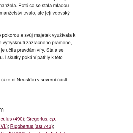
 manžela. Poté co se stala mladou
anželství trvalo, ale její vdovský
e pokorou a svůj majetek využívala k
dě vytrysknutí zázračného pramene,
je učila pravdám víry. Stala se
 I skutky pokání patřily k této
(území Neustria) v severní části
um
culus (490)
;
Gregorius,
ep.
VI.)
;
Rigobertus (asi 743)
;
♦