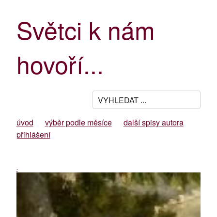
Světci k nám
hovoří...
úvod
výběr podle měsíce
další spisy autora
přihlášení
-