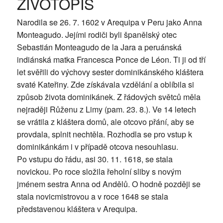
ŽIVOTOPIS
Narodila se 26. 7. 1602 v Arequipa v Peru jako Anna
Monteagudo. Jejími rodiči byli španělský otec
Sebastián Monteagudo de la Jara a peruánská
indiánská matka Francesca Ponce de Léon. Ti ji od tří
let svěřili do výchovy sester dominikánského kláštera
svaté Kateřiny. Zde získávala vzdělání a oblíbila si
způsob života dominikánek. Z řádových světců měla
nejraději Růženu z Limy (pam. 23. 8.). Ve 14 letech
se vrátila z kláštera domů, ale otcovo přání, aby se
provdala, splnit nechtěla. Rozhodla se pro vstup k
dominikánkám i v případě otcova nesouhlasu.
Po vstupu do řádu, asi 30. 11. 1618, se stala
novickou. Po roce složila řeholní sliby s novým
jménem sestra Anna od Andělů. O hodně později se
stala novicmistrovou a v roce 1648 se stala
představenou kláštera v Arequipa.