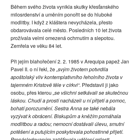
Během svého života vynikla skutky křesťanského
milosrdenství a uměním ponořit se do hluboké
modlitby. I když z kláštera nevycházela, přesto
obdarovávala celé město. Posledních 10 let života
prožívala velmi omezená ochrnutím a slepotou.
Zemřela ve věku 84 let.
Při jejím blahořečení 2. 2. 1985 v Arequipa papež Jan
Pavel II. o ní řekl, že
„svým životem potvrdila
apoštolský vliv kontemplativního řeholního života v
tajemném Kristově těle v církvi“
. Představil ji jako
osobu, přes kterou
„se všichni setkávali se skutečnou
láskou. Chudí a prostí nacházeli u ní přijetí a pomoc,
bohatí porozumění. Sestra Anna se také nebála
vyzývat k obrácení. Biskupům a kněžím pomáhala
modlitbou a radou; nemocní dostávali úlevu, smutní
potěšení a putujícím poskytovala pohostinné přijetí.
Pronásledovaným zajišťovala udělení milosti,