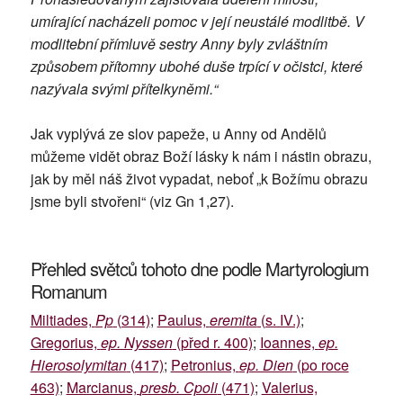
umírající nacházeli pomoc v její neustálé modlitbě. V
modlitební přímluvě sestry Anny byly zvláštním
způsobem přítomny ubohé duše trpící v očistci, které
nazývala svými přítelkyněmi.“
Jak vyplývá ze slov papeže, u Anny od Andělů
můžeme vidět obraz Boží lásky k nám i nástin obrazu,
jak by měl náš život vypadat, neboť „k Božímu obrazu
jsme byli stvořeni“ (viz Gn 1,27).
Přehled světců tohoto dne podle Martyrologium
Romanum
Miltiades,
Pp
(314)
;
Paulus,
eremita
(s. IV.)
;
Gregorius,
ep. Nyssen
(před r. 400)
;
Ioannes,
ep.
Hierosolymitan
(417)
;
Petronius,
ep. Dien
(po roce
463)
;
Marcianus,
presb. Cpoli
(471)
;
Valerius,