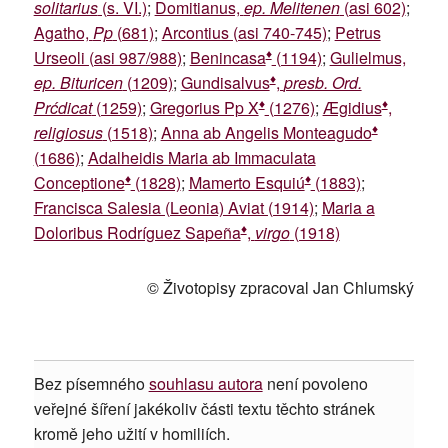
solitarius
(s. VI.)
;
Domitianus,
ep. Melitenen
(asi 602)
;
Agatho,
Pp
(681)
;
Arcontius (asi 740-745)
;
Petrus
♦
Urseoli (asi 987/988)
;
Benincasa
(1194)
;
Gulielmus,
♦
ep. Bituricen
(1209)
;
Gundisalvus
,
presb. Ord.
♦
♦
Prćdicat
(1259)
;
Gregorius Pp X
(1276)
;
Ægidius
,
♦
religiosus
(1518)
;
Anna ab Angelis Monteagudo
(1686)
;
Adalheidis Maria ab Immaculata
♦
♦
Conceptione
(1828)
;
Mamerto Esquiú
(1883)
;
Francisca Salesia (Leonia) Aviat (1914)
;
Maria a
♦
Doloribus Rodríguez Sapeña
,
virgo
(1918)
© Životopisy zpracoval Jan Chlumský
Bez písemného
souhlasu autora
není povoleno
veřejné šíření jakékoliv části textu těchto stránek
kromě jeho užití v homiliích.