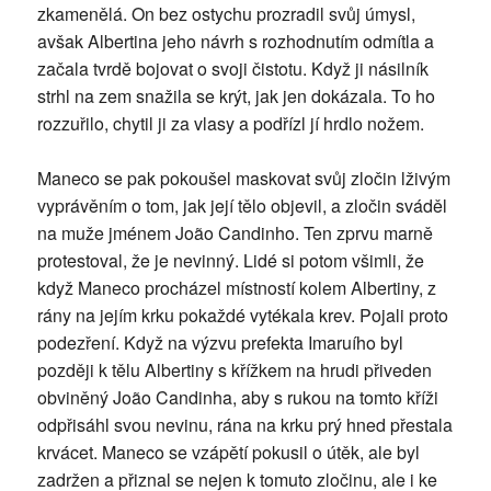
zkamenělá. On bez ostychu prozradil svůj úmysl,
avšak Albertina jeho návrh s rozhodnutím odmítla a
začala tvrdě bojovat o svoji čistotu. Když ji násilník
strhl na zem snažila se krýt, jak jen dokázala. To ho
rozzuřilo, chytil ji za vlasy a podřízl jí hrdlo nožem.
Maneco se pak pokoušel maskovat svůj zločin lživým
vyprávěním o tom, jak její tělo objevil, a zločin sváděl
na muže jménem João Candinho. Ten zprvu marně
protestoval, že je nevinný. Lidé si potom všimli, že
když Maneco procházel místností kolem Albertiny, z
rány na jejím krku pokaždé vytékala krev. Pojali proto
podezření. Když na výzvu prefekta Imaruího byl
později k tělu Albertiny s křížkem na hrudi přiveden
obviněný João Candinha, aby s rukou na tomto kříži
odpřisáhl svou nevinu, rána na krku prý hned přestala
krvácet. Maneco se vzápětí pokusil o útěk, ale byl
zadržen a přiznal se nejen k tomuto zločinu, ale i ke