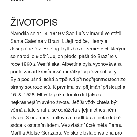
ŽIVOTOPIS
Narodila se 11. 4. 1919 v São Luís v Imaruì ve státě
Santa Caterina v Brazílii. Její rodiče, Henry a
Josephine roz. Boeing, byli zbožní zemědělci, kterým
se narodilo 9 dětí. Jejich předci přišli do Brazílie v
roce 1860 z Vestfálska. Albertina byla vychovávána
podle zásad křesťanské morálky i v pravdách víry.
Byla poslušná, tichá a trpělivá při nepříjemnostech ze
strany sourozenců. K prvnímu sv. přijímání přistoupila
16. 8. 1928. Mluvila pak o tomto dni jako o
nejkrásnějším svého života. Ježíši vždy chtěla být
věrná a tato snaha se odrážela v jejím ctnostném
životě. S oddaností milovala modlitbu a měla dobré
srdce k ostatním lidem. Ve zvláštní úctě měla Pannu
Marii a Aloise Gonzagu. Ve škole byla chválena pro