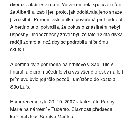
dvěma dalším vraždám. Ve vězení řekl spoluvězňům,
že Albertinu zabil jen proto, jak odolávala jeho snaze
ji znásilnit. Porodní asistentka, pověřená prohlédnout
Albertino tělo, potvrdila, že pokus o znásilnění nebyl
úspěšný. Jednoznačný závěr byl, že tato 12letá dívka
raději zemřela, než aby se podrobila hříšnému
skutku.
Albertina byla pohřbena na hřbitově v São Luís v
Imaruì, ale pro mučednictví a vyslyšené prosby na její
přímluvu bylo její tělo později umístěno do kostela
São Luís.
Blahořečená byla 20. 10. 2007 v katedrále Panny
Marie na náměstí v Tubarão. Slavnosti předsedal
kardinál José Saraiva Martins.