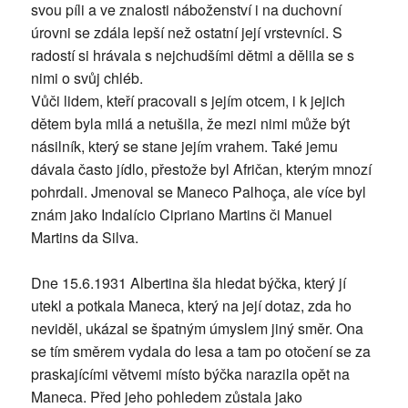
svou píli a ve znalosti náboženství i na duchovní
úrovni se zdála lepší než ostatní její vrstevníci. S
radostí si hrávala s nejchudšími dětmi a dělila se s
nimi o svůj chléb.
Vůči lidem, kteří pracovali s jejím otcem, i k jejich
dětem byla milá a netušila, že mezi nimi může být
násilník, který se stane jejím vrahem. Také jemu
dávala často jídlo, přestože byl Afričan, kterým mnozí
pohrdali. Jmenoval se Maneco Palhoça, ale více byl
znám jako Indalício Cipriano Martins či Manuel
Martins da Silva.
Dne 15.6.1931 Albertina šla hledat býčka, který jí
utekl a potkala Maneca, který na její dotaz, zda ho
neviděl, ukázal se špatným úmyslem jiný směr. Ona
se tím směrem vydala do lesa a tam po otočení se za
praskajícími větvemi místo býčka narazila opět na
Maneca. Před jeho pohledem zůstala jako