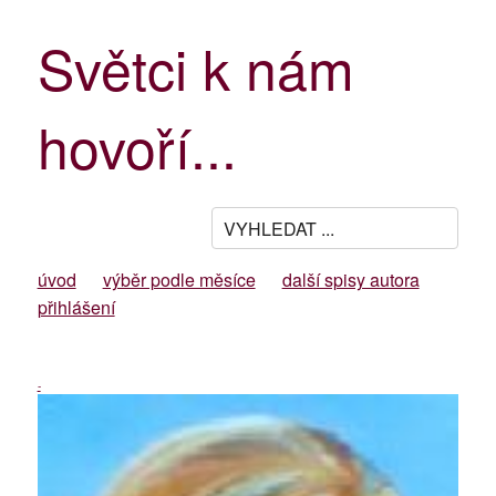
Světci k nám
hovoří...
úvod
výběr podle měsíce
další spisy autora
přihlášení
-