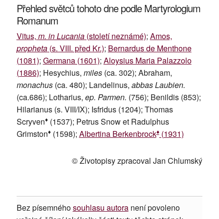
Přehled světců tohoto dne podle Martyrologium
Romanum
Vitus,
m. in Lucania
(století neznámé)
;
Amos,
propheta
(s. VIII. před Kr.)
;
Bernardus de Menthone
(1081)
;
Germana (1601)
;
Aloysius Maria Palazzolo
(1886)
; Hesychius,
miles
(ca. 302); Abraham,
monachus
(ca. 480); Landelinus,
abbas Laubien.
(ca.686); Lotharius,
ep. Parmen.
(756); Benildis (853);
Hilarianus (s. VIII/IX); Isfridus (1204); Thomas
♦
Scryven
(1537); Petrus Snow et Radulphus
♦
♦
Grimston
(1598);
Albertina Berkenbrock
(1931)
© Životopisy zpracoval Jan Chlumský
Bez písemného
souhlasu autora
není povoleno