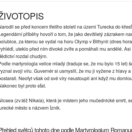
ŽIVOTOPIS
Narodil se před koncem třetího století na území Turecka do křes
Legendární příběhy hovoří o tom, že jako devítiletý zázrakem nas
holubice, za kterou se vydal na horu Olymp v Bithynii (dnes hora
vyhlédl, uteklo před ním divoké zvíře a pomáhali mu andělé. Asi p
dědictví rozdal chudým.
Podle martyrologia velice mladý (traduje se, že mu bylo 15 let) 
vyznal svoji víru. Guvernér si usmyslil, že mu ji vyžene z hlavy a
postarali. Neofyt však od své víry neustoupil ani když mu domlo
Nakonec byl proto sťat.
Nicaea (zv.též Nikaia), která je místem jeho mučednické smrti, 
turecké město s názvem İznik.
Přehled světců tohoto dne podle Martyrologium Roman