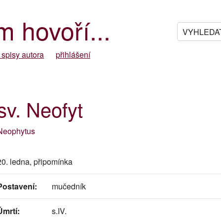
m hovoří...
 spisy autora
přihlášení
sv. Neofyt
Neophytus
20. ledna, připomínka
Postavení:
mučedník
Úmrtí:
s.IV.