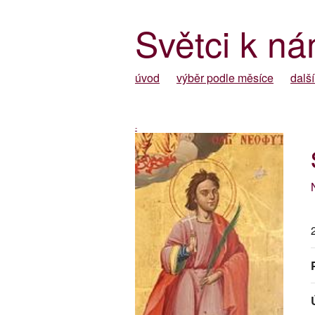
Světci k ná
úvod
výběr podle měsíce
další
-