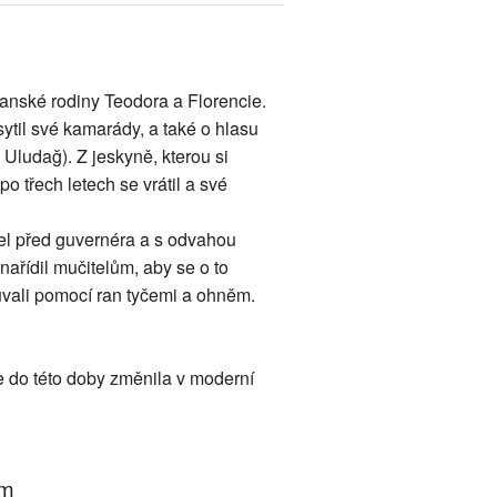
ťanské rodiny Teodora a Florencie.
ytil své kamarády, a také o hlasu
 Uludağ). Z jeskyně, kterou si
o třech letech se vrátil a své
šel před guvernéra a s odvahou
 nařídil mučitelům, aby se o to
uvali pomocí ran tyčemi a ohněm.
se do této doby změnila v moderní
um