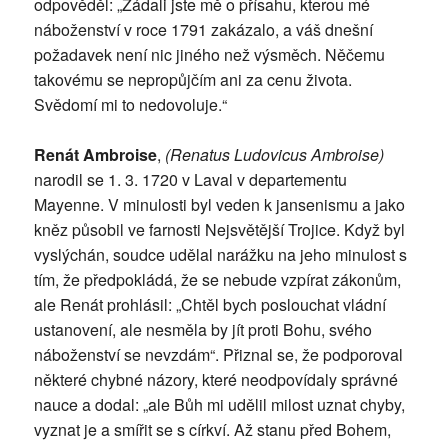
odpověděl: „Žádali jste mě o přísahu, kterou mé
náboženství v roce 1791 zakázalo, a váš dnešní
požadavek není nic jiného než výsměch. Něčemu
takovému se nepropůjčím ani za cenu života.
Svědomí mi to nedovoluje.“
Renát Ambroise
,
(Renatus Ludovicus Ambroise)
narodil se 1. 3. 1720 v Laval v departementu
Mayenne. V minulosti byl veden k jansenismu a jako
kněz působil ve farnosti Nejsvětější Trojice. Když byl
vyslýchán, soudce udělal narážku na jeho minulost s
tím, že předpokládá, že se nebude vzpírat zákonům,
ale Renát prohlásil: „Chtěl bych poslouchat vládní
ustanovení, ale nesměla by jít proti Bohu, svého
náboženství se nevzdám“. Přiznal se, že podporoval
některé chybné názory, které neodpovídaly správné
nauce a dodal: „ale Bůh mi udělil milost uznat chyby,
vyznat je a smířit se s církví. Až stanu před Bohem,