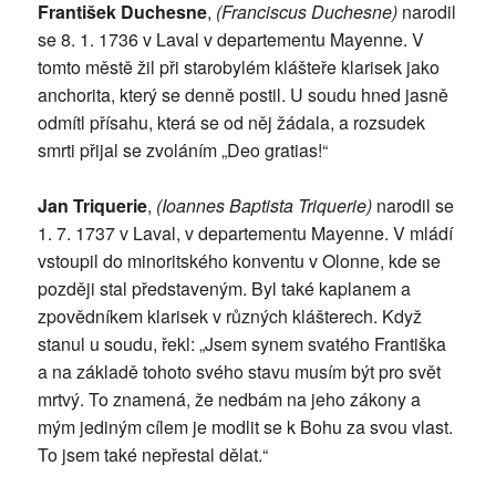
František Duchesne
,
(Franciscus Duchesne)
narodil
se 8. 1. 1736 v Laval v departementu Mayenne. V
tomto městě žil při starobylém klášteře klarisek jako
anchorita, který se denně postil. U soudu hned jasně
odmítl přísahu, která se od něj žádala, a rozsudek
smrti přijal se zvoláním „Deo gratias!“
Jan Triquerie
,
(Ioannes Baptista Triquerie)
narodil se
1. 7. 1737 v Laval, v departementu Mayenne. V mládí
vstoupil do minoritského konventu v Olonne, kde se
později stal představeným. Byl také kaplanem a
zpovědníkem klarisek v různých klášterech. Když
stanul u soudu, řekl: „Jsem synem svatého Františka
a na základě tohoto svého stavu musím být pro svět
mrtvý. To znamená, že nedbám na jeho zákony a
mým jediným cílem je modlit se k Bohu za svou vlast.
To jsem také nepřestal dělat.“