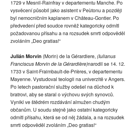
1729 v Mesnil-Rainfray v departementu Manche. Po
vysvěcení působil jako asistent v Peùtonu a později
byl nemocničním kaplanem v Château-Gontier. Po
předvedení před soudce rovněž kategoricky odmítl
požadovanou přísahu a na rozsudek smrti odpověděl
zvoláním „Deo gratias!“
Julián Morvin
(Morin) de la Gérardiere,
(Iulianus
Franciscus Morvin de la Gérardière)
narodil se 14. 12.
1733 v Saint-Fraimbault-de-Prières, v departementu
Mayenne. Vystudoval teologii na univerzitě v Angers.
Po letech pastorační služby odešel na důchod k
bratrovi, aby se staral o výchovu svých synovců.
Vynikl ve štědrém rozdávání almužen chudým
občanům. U soudu stejně jako ostatní kategoricky
odmítl přísahu, která se od něj žádala, a na rozsudek
smrti odpověděl zvoláním „Deo gratias!“