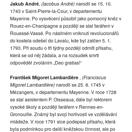
Jakub André
,
(Iacobus André)
narodil se 15. 10.
1743 v Saint-Pierre-la-Cour, v departementu
Mayenne. Po vysvěcení působil jako pomocný kněz v
Rouez-en-Chanipagne a později se stal farářem v
Rouessé-Vassé. Po násilném vniknutí revolucionářů
do kostela odešel do Lavalu, kde byl zatčen 5. 1.
1793. Při soudu o tři týdny později odmítl přísahu,
která se od něj žádala, a na rozsudek smrti
odpověděl zvoláním „Deo gratias!“
František Migoret Lambardière
,
(Franciscus
Migoret Lambardière)
narodil se 25. 8. 1745 v
Mézangers, v departementu Mayenne. V roce 1728
se stal asistentem P. Oisseaua, dále byl rektorem
vysoké školy a později farářem v Rennes-en-
Gronouille. Známý byl svojí horlivostí ve vzdělávání
mládeže. V roce 1791 sice podepsal přísahu, která
byla podmínkou pro další kněžskou činnost, ale po