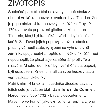
ŽIVOTOPIS
Společná památka blahoslavených mučedníků z
období Velké francouzské revoluce byla 7. ledna. Zde
je připomínka 14 francouzských kněží, kteří byli 21. 1.
1794 v Lavalu popraveni gilotinou. Mimo Jana
Triquerie, který byl františkán, všichni byli diecézní
kněží. Za důvod jejich popravy sloužilo odmítnutí
přísahy věrnosti státu, vyhýbání se vyhnanství či
záminka spojenectví s nepřítelem. Někteří kněží hned
nepochopili, že přísaha je zaměřená i proti víře a
mravům. Mnoho těch, kteří byli věrni Kristu a papeži,
byli odsouzeni. Kněží umírali za svou houževnatou
věrnost katolické církvi.
Patří k nim 14 kněží a mučedníků diecéze Laval, v
jejich čele je uváděn blah.
Jan Turpin du Cormier.
Narodil se v roce 1732 v Laval v departementu
Mayenne ve Francii jako syn Juliena Turpina a jeho