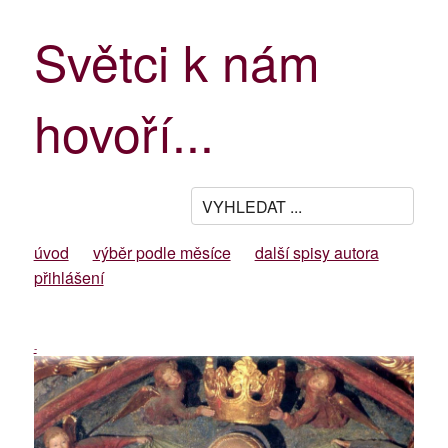
Světci k nám
hovoří...
úvod
výběr podle měsíce
další spisy autora
přihlášení
-