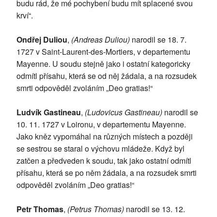
budu rád, že mé pochybení budu mít splacené svou
krví“.
Ondřej Duliou
,
(Andreas Duliou)
narodil se 18. 7.
1727 v Saint-Laurent-des-Mortiers, v departementu
Mayenne. U soudu stejně jako i ostatní kategoricky
odmítl přísahu, která se od něj žádala, a na rozsudek
smrti odpověděl zvoláním „Deo gratias!“
Ludvík Gastineau
,
(Ludovicus Gastineau)
narodil se
10. 11. 1727 v Loironu, v departementu Mayenne.
Jako kněz vypomáhal na různých místech a později
se sestrou se staral o výchovu mládeže. Když byl
zatčen a předveden k soudu, tak jako ostatní odmítl
přísahu, která se po něm žádala, a na rozsudek smrti
odpověděl zvoláním „Deo gratias!“
Petr Thomas
,
(Petrus Thomas)
narodil se 13. 12.