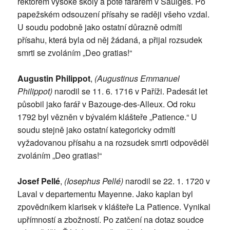
rektorem vysoké školy a poté farářem v Saulges. Po
papežském odsouzení přísahy se raději všeho vzdal.
U soudu podobně jako ostatní důrazně odmítl
přísahu, která byla od něj žádaná, a přijal rozsudek
smrti se zvoláním „Deo gratias!“
Augustin Philippot
,
(Augustinus Emmanuel
Philippot)
narodil se 11. 6. 1716 v Paříži. Padesát let
působil jako farář v Bazouge-des-Alleux. Od roku
1792 byl vězněn v bývalém klášteře „Patience.“ U
soudu stejně jako ostatní kategoricky odmítl
vyžadovanou přísahu a na rozsudek smrti odpověděl
zvoláním „Deo gratias!“
Josef Pellé
,
(Iosephus Pellé)
narodil se 22. 1. 1720 v
Laval v departementu Mayenne. Jako kaplan byl
zpovědníkem klarisek v klášteře La Patience. Vynikal
upřímností a zbožností. Po zatčení na dotaz soudce