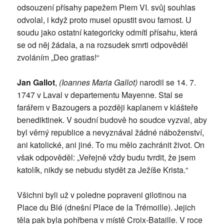
odsouzení přísahy papežem Piem VI. svůj souhlas
odvolal, i když proto musel opustit svou farnost. U
soudu jako ostatní kategoricky odmítl přísahu, která
se od něj žádala, a na rozsudek smrti odpověděl
zvoláním „Deo gratias!“
Jan Gallot
,
(Ioannes Maria Gallot)
narodil se 14. 7.
1747 v Laval v departementu Mayenne. Stal se
farářem v Bazougers a později kaplanem v klášteře
benediktinek. V soudní budově ho soudce vyzval, aby
byl věrný republice a nevyznával žádné náboženství,
ani katolické, ani jiné. To mu mělo zachránit život. On
však odpověděl: „Veřejně vždy budu tvrdit, že jsem
katolík, nikdy se nebudu stydět za Ježíše Krista.“
Všichni byli už v poledne popraveni gilotinou na
Place du Blé (dnešní Place de la Trémoille). Jejich
těla pak byla pohřbena v místě Croix-Bataille. V roce