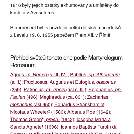
1816 byly jejich ostatky exhumovány a umístěny do
kostela v Avesnières.
Blahořečeni byli s pozdější pěticí dalších mučedníků
z Lavalu 19. 6. 1955 papežem Piem XII. v Římě.
Přehled světců tohoto dne podle Martyrologium
Romanum
Agnes,
m. Romæ
(s. III.-IV.)
;
Publius,
ep. Athenarum
(s. II.)
;
Fructuosus, Augurius et Eulogius,
diaconus
(259)
;
Patroclus,
m. Trecis
(asi s. III.)
;
Epiphanius,
ep.
Papien
(496)
;
Meginradus (ca. 861)
;
Zacharias,
monachus
(asi 950)
;
Eduardus Stransham et
♦
Nicolaus Wheeler
(1586)
;
Albanus Roe (1642)
;
♦
Thomas Green
,
presb.
(1642)
;
Iosepha Maria a
♦
Sancta Agnete
(1696)
;
Ioannes Baptista Turpin du
♦