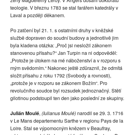
ženy Magdeleiny Leroy. V Angers dosáhl doktorátu
teologie. V březnu 1783 se stal farářem katedrály v
Laval a později děkanem.
Po zatčení byl 21. 1. s ostatními druhy v kněžské
službě dopraven do soudní budovy a jednotlivě jim
byla kladena otázka: „Proč jsi nesložil zákonem
stanovenou přísahu?“ Jan Turpin na ni odpověděl:
„Protože je útokem na mé náboženství a v rozporu s
mým svědomím.“ Nakonec ještě zdůraznil, že odmítá
složit přísahu z roku 1792 (Svobody a rovnosti),
„protože je v rozporu se zákonem Božím“. Pro
revolučního soudce byl rozsudek jednoznačný. Stětí
gilotinou podstoupil ten den jako poslední ze skupiny.
Julián Moulé
,
(Iulianus Moulé)
narodil se 29. 3. 1716
v Le Mans departementu Sarthe v regionu Pays de la
Loire. Stal se výpomocným knězem v Beaufray,