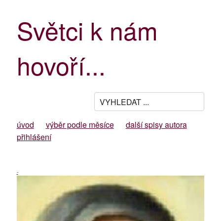
Světci k nám
hovoří...
úvod
výběr podle měsíce
další spisy autora
přihlášení
-