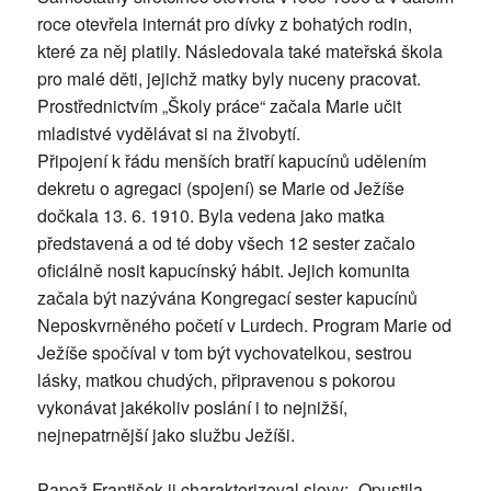
roce otevřela internát pro dívky z bohatých rodin,
které za něj platily. Následovala také mateřská škola
pro malé děti, jejichž matky byly nuceny pracovat.
Prostřednictvím „Školy práce“ začala Marie učit
mladistvé vydělávat si na živobytí.
Připojení k řádu menších bratří kapucínů udělením
dekretu o agregaci (spojení) se Marie od Ježíše
dočkala 13. 6. 1910. Byla vedena jako matka
představená a od té doby všech 12 sester začalo
oficiálně nosit kapucínský hábit. Jejich komunita
začala být nazývána Kongregací sester kapucínů
Neposkvrněného početí v Lurdech. Program Marie od
Ježíše spočíval v tom být vychovatelkou, sestrou
lásky, matkou chudých, připravenou s pokorou
vykonávat jakékoliv poslání i to nejnižší,
nejnepatrnější jako službu Ježíši.
Papež František ji charakterizoval slovy: „Opustila