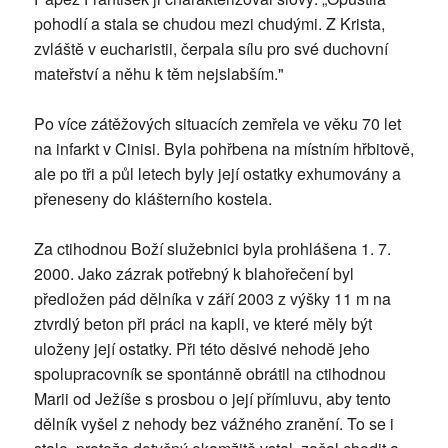
pohodlí a stala se chudou mezi chudými. Z Krista,
zvláště v eucharistii, čerpala sílu pro své duchovní
mateřství a něhu k těm nejslabším."
Po více zátěžových situacích zemřela ve věku 70 let
na infarkt v Cinisi. Byla pohřbena na místním hřbitově,
ale po tři a půl letech byly její ostatky exhumovány a
přeneseny do klášterního kostela.
Za ctihodnou Boží služebnici byla prohlášena 1. 7.
2000. Jako zázrak potřebný k blahořečení byl
předložen pád dělníka v září 2003 z výšky 11 m na
ztvrdlý beton při práci na kapli, ve které měly být
uloženy její ostatky. Při této děsivé nehodě jeho
spolupracovník se spontánně obrátil na ctihodnou
Marii od Ježíše s prosbou o její přímluvu, aby tento
dělník vyšel z nehody bez vážného zranění. To se i