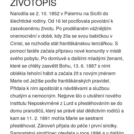
ŽIVOTOPIS
Narodila se 2. 10. 1852 v Palermu na Sicílii do
šlechtické rodiny. Od 16 let pociťovala povolání k
zasvěcenému životu. Po prodělaném vážnějším
onemocnění v době, kdy žila se svou babičkou v
Cinisi, se rozhodla stát františkánskou terciářkou. S
pomocí faráře začala přípravu nové komunity v místě
svého pobytu. Po domluvě s dalšími mladými ženami,
které se chtěly zasvětit Bohu, 13. 6. 1887 s nimi
oblékla řeholní hábit a začala žít s novým jménem
Marie od Ježíše podle františkánských pravidel.
Přidala k nim apoštolát s návštěvami a službou
chudým a nemocným. Nejprve šlo o utváření nového
institutu Neposkvrněné z Lurd s přestěhováním se do
domu prarodičů, který se právě stal dědictvím rodičů a
kam se 11. 2. 1891 mohla Marie se sestrami
přestěhovat. Zároveň přijala do péče i první sirotky.
Samostatný sirotčinec otevřela v roce 1896 a v dalším