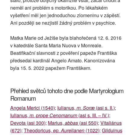
stalo, protože dotyčný okamžitě vstal, začal chodit a
neměl ani problém s motorikou. Po lékařském
vyšetření měl jen jednoduchou zlomeninu v zápěstí.
Ani později se nezjistil žádný problém v psychice.
Matka Marie od Ježíše byla blahořečená 12. 6. 2016
v katedrále Santa Maria Nuova v Monreale.
Beatifikační slavnosti z pověření papeže Františka
předsedal kardinál Angelo Amato. Kanonizována
byla 15. 5. 2022 papežem Františkem.
Přehled světců tohoto dne podle Martyrologium
Romanum
Angela Merici (1540)
;
Iulianus,
m. Soræ
(asi s. II.)
;
Iulianus,
m. prope Cenomanum
(asi s. III. – IV.)
;
Devota (asi 300)
;
Marius,
abbas
(asi 550)
;
Vitaliánus
(672)
;
Theodoricus,
ep. Aurelianen
(1022)
;
Gilduinus