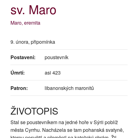
sv. Maro
Maro, eremita
9. února, připomínka
Postavení:
poustevník
Úmrtí:
asi 423
Patron:
libanonských maronitů
ŽIVOTOPIS
Stal se poustevníkem na jedné hoře v Sýrii poblíž
města Cyrrhu. Nacházela se tam pohanská svatyně,
kterou posvětil a přeměnil na katolický chrám. Žil