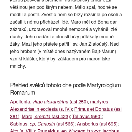
většinou jen pod širým nebem. Málo spal, hodně se
modlil a postil. Zvěst o něm se brzy rozšířila po okolí a
začali k němu přicházet lidé. Maro měl od Boha dar
zázraků, uzdravoval mnohé nemocné a vyháněl zlé
duchy. Jeho nadání a ctnosti brzy přilákaly mnohé
žáky. Mezi jeho přátele patřil i sv. Jan Zlatoústý. Nad
jeho hrobem (v místě dnes nazývaném Bajt-Marun)
vznikl klášter, který byl základem pro maronitské
mnichy.
Přehled světců tohoto dne podle Martyrologium
Romanum
Apollonia,
virgo alexandrina
(asi 250)
;
martyres
Alexandriæ in ecclesia (s. IV.)
;
Primus et Donatus (asi
361)
;
Maro,
eremita
(asi 423)
;
Teliavus (560)
;
Sabinus,
ep. Canusin
(asi 566)
;
Ansbertus (asi 695)
;
Alto (s. VIII.)
;
Rainaldus,
ep. Nucerin
(1222)
;
Iacobus