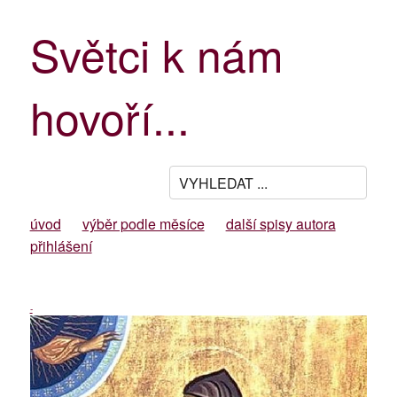
Světci k nám
hovoří...
úvod
výběr podle měsíce
další spisy autora
přihlášení
-