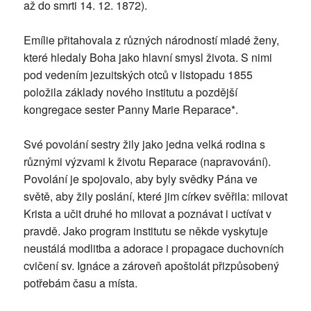
až do smrti 14. 12. 1872).
Emílie přitahovala z různých národností mladé ženy,
které hledaly Boha jako hlavní smysl života. S nimi
pod vedením jezuitských otců v listopadu 1855
položila základy nového institutu a pozdější
kongregace sester Panny Marie Reparace*.
Své povolání sestry žily jako jedna velká rodina s
různými výzvami k životu Reparace (napravování).
Povolání je spojovalo, aby byly svědky Pána ve
světě, aby žily poslání, které jim církev svěřila: milovat
Krista a učit druhé ho milovat a poznávat i uctívat v
pravdě. Jako program institutu se někde vyskytuje
neustálá modlitba a adorace i propagace duchovních
cvičení sv. Ignáce a zároveň apoštolát přizpůsobený
potřebám času a místa.