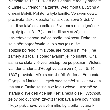
Narodila se 11. 10. 1818 do šlechtické rodiny hraběte
d'Emile Oultremont na zámku Wégimont u Lutychu v
dnešní Belgii. Pokřtěná byla Emílie. Ve svém dětství
prožívala lásku k eucharistii a k Ježíšovu Srdci. V
mládí se také seznámila se životem a dílem Ignáce z
Loyoly (pam. 31. 7.) a probudil se v ní zájem
následovat tohoto světce podle možností. Dokonce
se o něm vyjadřovala jako o otci její duše.
Toužila po řeholním životě, ale rodiče s ní měli jiné
záměry a začali s dojednáváním jejího sňatku. Ona
sama se stala v té věci přístupnou po poznání Victora
van der Lindena d'Hooghvorsta a za něj se 19. 10.
1837 provdala. Měla s ním 4 děti: Adriena, Edmonda,
Olympii a Markétku. Jejich otec zemřel 10. 8. 1847 na
malárii a Emílie se stala 29letou vdovou. Vzorně se
starala o své děti více jak 7 let a nedalo se jí vytknout,
že by pro duchovní život zanedbávala své povinnosti
i když pak znovu ve svém nitru byla přitahována k