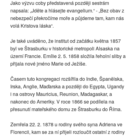
Jako výzvu coby představená později sestrám
napsala: „Jděte a hlásejte evangelium.“ - „Bez obav z
nebezpečí překročíme moře a půjdeme tam, kam nás
volá Kristova láska“.
Je také uváděno, že institut od začátku května 1857
byl ve Štrasburku v historické metropoli Alsaska na
území Francie. Emílie 2. 5. 1858 složila řeholní sliby a
přijala nové jméno Marie od Ježíše.
Časem tuto kongregaci rozšířila do Indie, Španělska,
Irska, Anglie, Maďarska a později do Egypta, Ugandy
i na ostrovy Mauricius, Reunion, Madagaskar, a
nakonec do Ameriky. V roce 1866 se podílela na
přesunutí mateřského domu ze Štrasburku do Říma.
Zemřela 22. 2. 1878 u rodiny svého syna Adriena ve
Florencii, kam se za ní přijeli rozloučit ostatní z rodiny