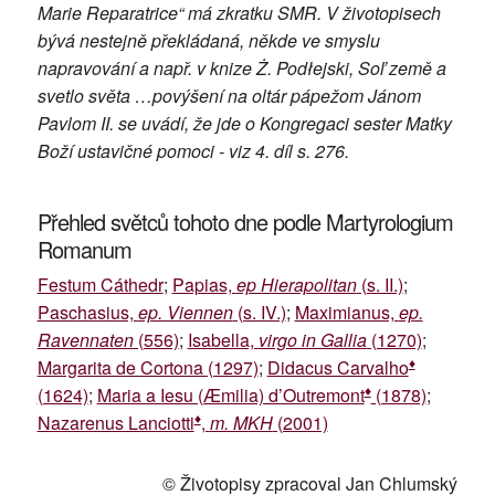
Marie Reparatrice“ má zkratku SMR. V životopisech
bývá nestejně překládaná, někde ve smyslu
napravování a např. v knize Ż. Podłejski, Soľ země a
svetlo světa …povýšení na oltár pápežom Jánom
Pavlom II. se uvádí, že jde o Kongregaci sester Matky
Boží ustavičné pomoci - viz 4. díl s. 276.
Přehled světců tohoto dne podle Martyrologium
Romanum
Festum Cáthedr
;
Papias,
ep Hierapolitan
(s. II.)
;
Paschasius,
ep. Viennen
(s. IV.)
;
Maximianus,
ep.
Ravennaten
(556)
;
Isabella,
virgo in Gallia
(1270)
;
♦
Margarita de Cortona (1297)
;
Didacus Carvalho
♦
(1624)
;
Maria a Iesu (Æmilia) d’Outremont
(1878)
;
♦
Nazarenus Lanciotti
,
m. MKH
(2001)
© Životopisy zpracoval Jan Chlumský