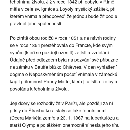
řeholnímu životu. Již v roce 1842 při pobytu v Římě
měla v cele sv. Ignáce z Loyoly mystický zážitek, při
kterém vnímala předpověď, že jednou bude žít podle
pravidel jeho společnosti.
Po ztrátě obou rodičů v roce 1851 a na návrh rodiny
se v roce 1854 přestěhovala do Francie, kde svým
synům (kteří se později oženili) zajistila vzdělání.
Údajně před odjezdem byla na pozvání své příbuzné
na zámku v Bauffe blízko Chièvres. V den vyhlášení
dogma o Neposkvrněném početí vnímala v zámecké
kapli přítomnost Panny Marie, která ji ujistila, že byla
povolána k řeholnímu životu.
Její dcery se rozhodly žít v Paříži, ale později za ní
přišly do Štrasburku a staly se také řeholnicemi.
(Dcera Markéta zemřela 23. 1. 1867 na tuberkulózu a
starší Olympie po těžkém onemocnění nesla jeho tíhu