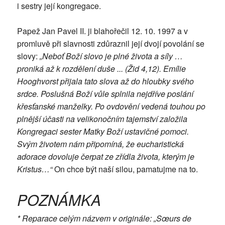
i sestry její kongregace.
Papež Jan Pavel II. ji blahořečil 12. 10. 1997 a v
promluvě při slavnosti zdůraznil její dvojí povolání se
slovy:
„Neboť Boží slovo je plné života a síly …
proniká až k rozdělení duše ... (Žid 4,12). Emílie
Hooghvorst přijala tato slova až do hloubky svého
srdce. Poslušná Boží vůle splnila nejdříve poslání
křesťanské manželky. Po ovdovění vedená touhou po
plnější účasti na velikonočním tajemství založila
Kongregaci sester Matky Boží ustavičné pomoci.
Svým životem nám připomíná, že eucharistická
adorace dovoluje čerpat ze zřídla života, kterým je
Kristus…“
On chce být naší silou, pamatujme na to.
POZNÁMKA
* Reparace celým názvem v originále: „Sœurs de