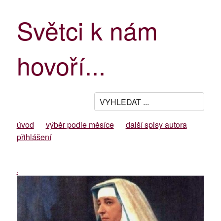
Světci k nám
hovoří...
úvod
výběr podle měsíce
další spisy autora
přihlášení
-