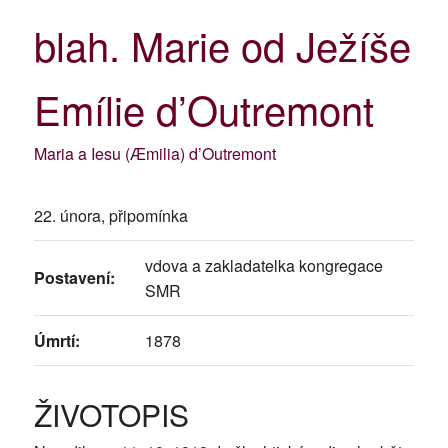
blah. Marie od Ježíše
Emílie d’Outremont
Maria a Iesu (Æmilia) d’Outremont
22. února, připomínka
vdova a zakladatelka kongregace
Postavení:
SMR
Úmrtí:
1878
ŽIVOTOPIS