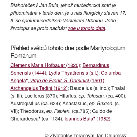
Blahořečený Jan Bula, jehož mučednická smrt je
připomínána v tento den, je u nás liturgicky slaven 17.
6. se spolumučedníkem Václavem Drbolou. Jeho
životopis se proto nachází
zde u tohoto data
.
Přehled světců tohoto dne podle Martyrologium
Romanum
Clemens Maria Hofbauer (1820)
;
Bernardinus
Senensis (1444)
;
Lydia Thyatirensis (s.I.)
;
Columba
♦
Angela
,
virgo de Pænit. S. Dominici
(1501)
;
Archangelus Tadini (1912)
; Baudelius (s. inc.); Thalal
(s. III); Luciferus (370); Hilarius,
ep. Tolosan.
(ca. 400);
Austregisilius (ca. 624); Anastasius,
ep. Brixien.
(s.
VII); Theodorus,
ep. Papien.
(ca.785); Guido de
♦
♦
Gherardesca
(ca.1134);
Ioannes Bula
(1952)
© Životopisy zpracoval Jan Chlumský