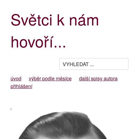
Světci k nám
hovoří...
úvod
výběr podle měsíce
další spisy autora
přihlášení
-