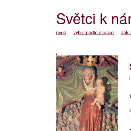
Světci k ná
úvod
výběr podle měsíce
další
-