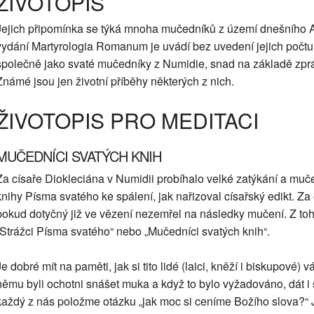
ŽIVOTOPIS
Jejich připomínka se týká mnoha mučedníků z území dnešního Al
vydání Martyrologia Romanum je uvádí bez uvedení jejich počtu
společně jako svaté mučedníky z Numidie, snad na základě zpr
Známé jsou jen životní příběhy některých z nich.
ŽIVOTOPIS PRO MEDITACI
MUČEDNÍCI SVATÝCH KNIH
Za císaře Diokleciána v Numidii probíhalo velké zatýkání a mučen
knihy Písma svatého ke spálení, jak nařizoval císařský edikt. Za
pokud dotyčný již ve vězení nezemřel na následky mučení. Z toh
„Strážci Písma svatého“ nebo „Mučedníci svatých knih“.
Je dobré mít na paměti, jak si tito lidé (laici, kněží i biskupové) v
němu byli ochotni snášet muka a když to bylo vyžadováno, dát i sv
každý z nás položme otázku „jak moc si ceníme Božího slova?“