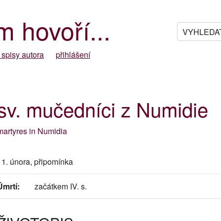
m hovoří...
 spisy autora
přihlášení
sv. mučedníci z Numidie
martyres in Numidia
11. února, připomínka
Úmrtí:
začátkem IV. s.