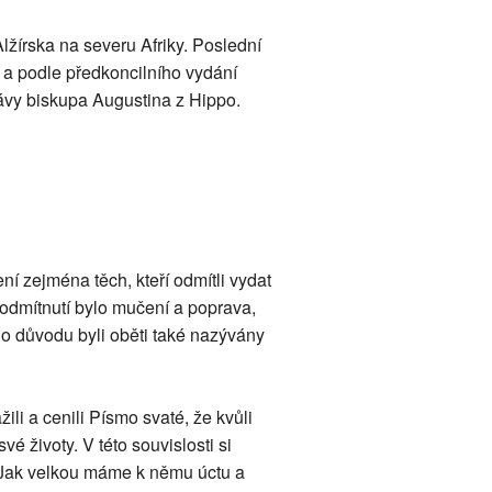
žírska na severu Afriky. Poslední
 a podle předkoncilního vydání
ávy biskupa Augustina z Hippo.
í zejména těch, kteří odmítli vydat
 odmítnutí bylo mučení a poprava,
o důvodu byli oběti také nazývány
ážili a cenili Písmo svaté, že kvůli
é životy. V této souvislosti si
 Jak velkou máme k němu úctu a