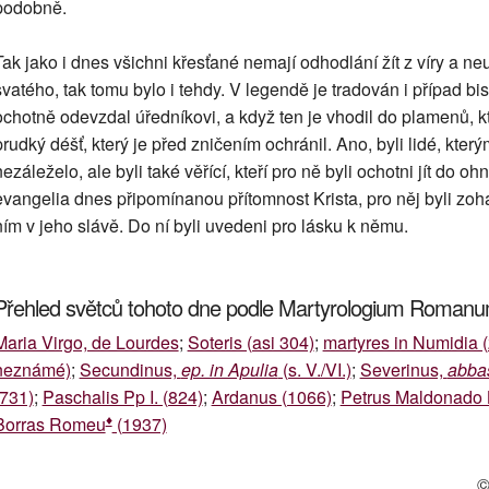
podobně.
Tak jako i dnes všichni křesťané nemají odhodlání žít z víry a 
svatého, tak tomu bylo i tehdy. V legendě je tradován i případ b
ochotně odevzdal úředníkovi, a když ten je vhodil do plamenů, kte
prudký déšť, který je před zničením ochránil. Ano, byli lidé, kt
nezáleželo, ale byli také věřící, kteří pro ně byli ochotni jít do oh
evangelia dnes připomínanou přítomnost Krista, pro něj byli zohav
ním v jeho slávě. Do ní byli uvedeni pro lásku k němu.
Přehled světců tohoto dne podle Martyrologium Roman
Maria Virgo, de Lourdes
;
Soteris (asi 304)
;
martyres in Numidia (
neznámé)
;
Secundinus,
ep. in Apulia
(s. V./VI.)
;
Severinus,
abba
(731)
;
Paschalis Pp I. (824)
;
Ardanus (1066)
;
Petrus Maldonado 
♦
Borras Romeu
(1937)
©