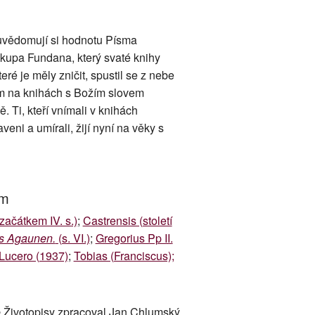
neuvědomují si hodnotu Písma
iskupa Fundana, který svaté knihy
ré je měly zničit, spustil se z nebe
erým na knihách s Božím slovem
ně. Ti, kteří vnímali v knihách
eni a umírali, žijí nyní na věky s
um
začátkem IV. s.)
;
Castrensis (století
s Agaunen.
(s. VI.)
;
Gregorius Pp II.
Lucero (1937)
;
Tobias (Franciscus);
 Životopisy zpracoval Jan Chlumský