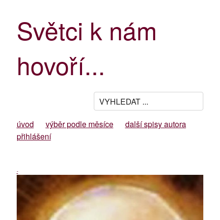
Světci k nám
hovoří...
úvod
výběr podle měsíce
další spisy autora
přihlášení
-