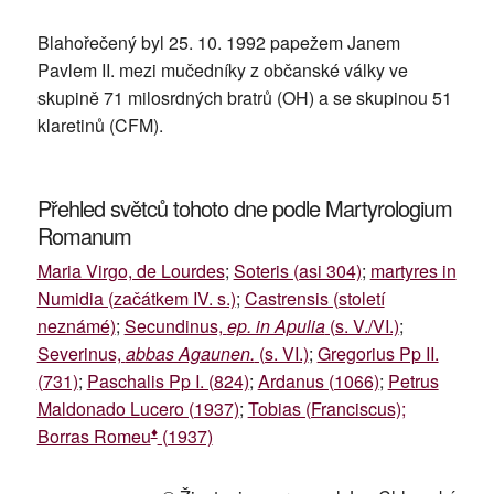
Blahořečený byl 25. 10. 1992 papežem Janem
Pavlem II. mezi mučedníky z občanské války ve
skupině 71 milosrdných bratrů (OH) a se skupinou 51
klaretinů (CFM).
Přehled světců tohoto dne podle Martyrologium
Romanum
Maria Virgo, de Lourdes
;
Soteris (asi 304)
;
martyres in
Numidia (začátkem IV. s.)
;
Castrensis (století
neznámé)
;
Secundinus,
ep. in Apulia
(s. V./VI.)
;
Severinus,
abbas Agaunen.
(s. VI.)
;
Gregorius Pp II.
(731)
;
Paschalis Pp I. (824)
;
Ardanus (1066)
;
Petrus
Maldonado Lucero (1937)
;
Tobias (Franciscus);
♦
Borras Romeu
(1937)