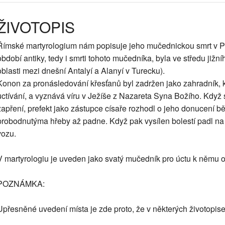
ŽIVOTOPIS
Římské martyrologium nám popisuje jeho mučednickou smrt v Pam
období antiky, tedy i smrti tohoto mučedníka, byla ve středu jižní
oblasti mezi dnešní Antalyí a Alanyí v Turecku).
Konon za pronásledování křesťanů byl zadržen jako zahradník, 
uctívání, a vyznává víru v Ježíše z Nazareta Syna Božího. Když 
zapření, prefekt jako zástupce císaře rozhodl o jeho donucení 
probodnutýma hřeby až padne. Když pak vysílen bolestí padl na 
vozu.
V martyrologiu je uveden jako svatý mučedník pro úctu k němu 
POZNÁMKA:
Upřesněné uvedení místa je zde proto, že v některých životopis