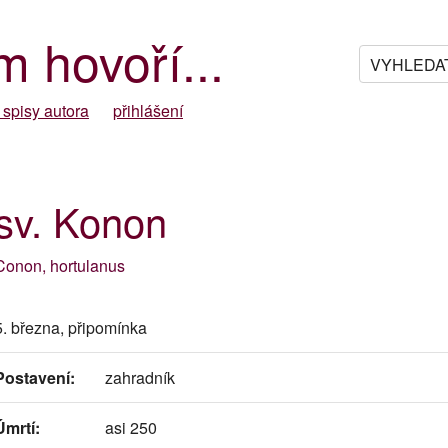
m hovoří...
 spisy autora
přihlášení
sv. Konon
Conon, hortulanus
5. března, připomínka
Postavení:
zahradník
Úmrtí:
asi 250