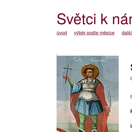
Světci k ná
úvod
výběr podle měsíce
další
-