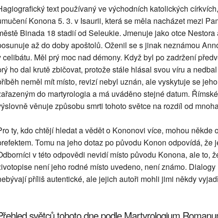
Hagiografický text používaný ve východních katolických církvích,
umučení Konona 5. 3. v Isaurii, která se měla nacházet mezi Pamf
městě Binada 18 stadií od Seleukie. Jmenuje jako otce Nestor
posunuje až do doby apoštolů. Oženil se s jinak neznámou Annou
v celibátu. Měl prý moc nad démony. Když byl po zadržení před
prý ho dal krutě zbičovat, protože stále hlásal svou víru a nedbal
příběh neměl mít místo, revizí nebyl uznán, ale vyskytuje se je
zařazeným do martyrologia a má uváděno stejné datum. Římské
výslovně věnuje způsobu smrti tohoto světce na rozdíl od mno
Pro ty, kdo chtějí hledat a vědět o Kononovi více, mohou někde 
prefektem. Tomu na jeho dotaz po původu Konon odpovídá, že je 
Odborníci v této odpovědi nevidí místo původu Konona, ale to, že
životopise není jeho rodné místo uvedeno, není známo. Dialo
nebývají příliš autentické, ale jejich autoři mohli jimi někdy vyjad
Přehled světců tohoto dne podle Martyrologium Roman