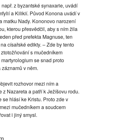
 např. z byzantské synaxarie, uvádí
ylií a Kilikií. Původ Konona uvádí v
a a matku Nady. Kononovo narození
, kterou přesvědčil, aby s ním žila
veden před prefekta Magnuse, ten
 na císařské edikty. – Zde by tento
ho ztotožňování s mučedníkem
 martyrologium se snad proto
ha záznamů v něm.
objevit rozhovor mezi ním a
z Nazareta a patří k Ježíšovu rodu.
 se hlásí ke Kristu. Proto zde v
gy mezi mučedníkem a soudcem
řovat i jiný smysl.
um