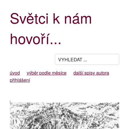
Světci k nám
hovoří...
úvod
výběr podle měsíce
další spisy autora
přihlášení
-