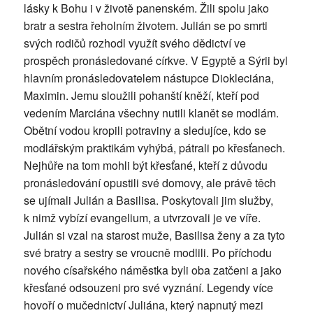
lásky k Bohu i v životě panenském. Žili spolu jako
bratr a sestra řeholním životem. Julián se po smrti
svých rodičů rozhodl využít svého dědictví ve
prospěch pronásledované církve. V Egyptě a Sýrii byl
hlavním pronásledovatelem nástupce Diokleciána,
Maximin. Jemu sloužili pohanští kněží, kteří pod
vedením Marciána všechny nutili klanět se modlám.
Obětní vodou kropili potraviny a sledujíce, kdo se
modlářským praktikám vyhýbá, pátrali po křesťanech.
Nejhůře na tom mohli být křesťané, kteří z důvodu
pronásledování opustili své domovy, ale právě těch
se ujímali Julián a Basilisa. Poskytovali jim služby,
k nimž vybízí evangelium, a utvrzovali je ve víře.
Julián si vzal na starost muže, Basilisa ženy a za tyto
své bratry a sestry se vroucně modlili. Po příchodu
nového císařského náměstka byli oba zatčeni a jako
křesťané odsouzeni pro své vyznání. Legendy více
hovoří o mučednictví Juliána, který napnutý mezi