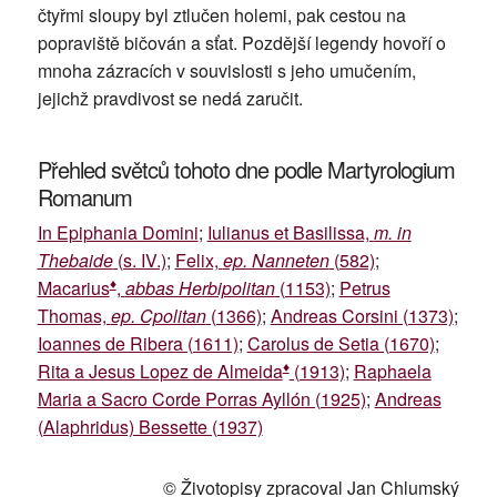
čtyřmi sloupy byl ztlučen holemi, pak cestou na
popraviště bičován a sťat. Pozdější legendy hovoří o
mnoha zázracích v souvislosti s jeho umučením,
jejichž pravdivost se nedá zaručit.
Přehled světců tohoto dne podle Martyrologium
Romanum
In Epiphania Domini
;
Iulianus et Basilissa,
m. in
Thebaide
(s. IV.)
;
Felix,
ep. Nanneten
(582)
;
♦
Macarius
,
abbas Herbipolitan
(1153)
;
Petrus
Thomas,
ep. Cpolitan
(1366)
;
Andreas Corsini (1373)
;
Ioannes de Ribera (1611)
;
Carolus de Setia (1670)
;
♦
Rita a Jesus Lopez de Almeida
(1913)
;
Raphaela
Maria a Sacro Corde Porras Ayllón (1925)
;
Andreas
(Alaphridus) Bessette (1937)
© Životopisy zpracoval Jan Chlumský