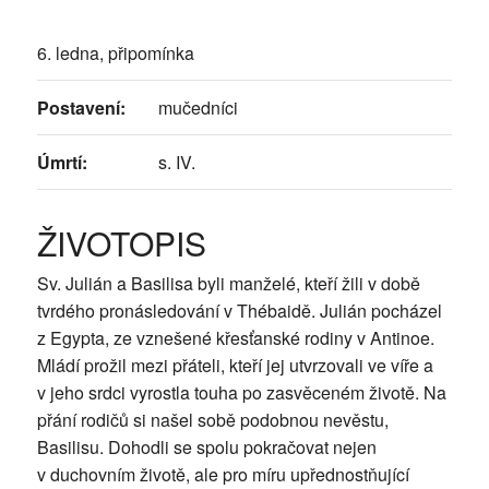
6. ledna, připomínka
Postavení:
mučedníci
Úmrtí:
s. IV.
ŽIVOTOPIS
Sv. Julián a Basilisa byli manželé, kteří žili v době
tvrdého pronásledování v Thébaidě. Julián pocházel
z Egypta, ze vznešené křesťanské rodiny v Antinoe.
Mládí prožil mezi přáteli, kteří jej utvrzovali ve víře a
v jeho srdci vyrostla touha po zasvěceném životě. Na
přání rodičů si našel sobě podobnou nevěstu,
Basilisu. Dohodli se spolu pokračovat nejen
v duchovním životě, ale pro míru upřednostňující