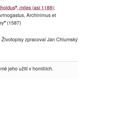
♦
tholdus
,
miles
(asi 1188)
;
Arrnogastus, Archinimus et
♦
ey
(1587)
 Životopisy zpracoval Jan Chlumský
mě jeho užití v homiliích.