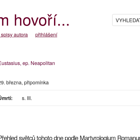
m hovoří...
 spisy autora
přihlášení
Eustasius, ep. Neapolitan
29. března, připomínka
Úmrtí:
s. III.
Přehled světců tohoto dne podle Martyrologium Roman