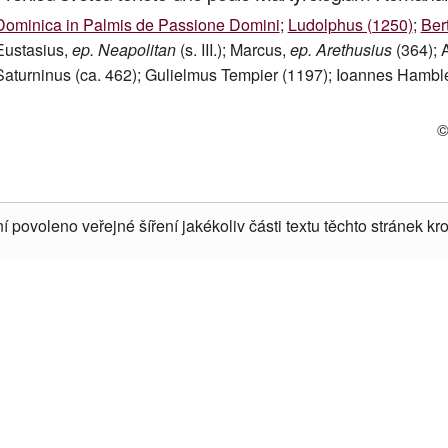
Dominica in Palmis de Passione Domini
;
Ludolphus (1250)
;
Ber
Eustasius,
ep. Neapolitan
(s. III.); Marcus,
ep. Arethusius
(364); 
Saturninus (ca. 462); Gulielmus Tempier (1197); Ioannes Hambl
©
í povoleno veřejné šíření jakékoliv části textu těchto stránek kro