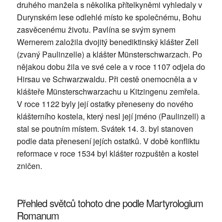
druhého manžela s několika přítelkyněmi vyhledaly v
Durynském lese odlehlé místo ke společnému, Bohu
zasvěcenému životu. Pavlína se svým synem
Wernerem založila dvojitý benediktinský klášter Zell
(zvaný Paulinzelle) a klášter Münsterschwarzach. Po
nějakou dobu žila ve své cele a v roce 1107 odjela do
Hirsau ve Schwarzwaldu. Při cestě onemocněla a v
klášteře Münsterschwarzachu u Kitzingenu zemřela.
V roce 1122 byly její ostatky přeneseny do nového
klášterního kostela, který nesl její jméno (Paulinzell) a
stal se poutním místem. Svátek 14. 3. byl stanoven
podle data přenesení jejích ostatků. V době konfliktu
reformace v roce 1534 byl klášter rozpuštěn a kostel
zničen.
Přehled světců tohoto dne podle Martyrologium
Romanum