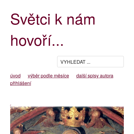
Světci k nám
hovoří...
úvod
výběr podle měsíce
další spisy autora
přihlášení
-